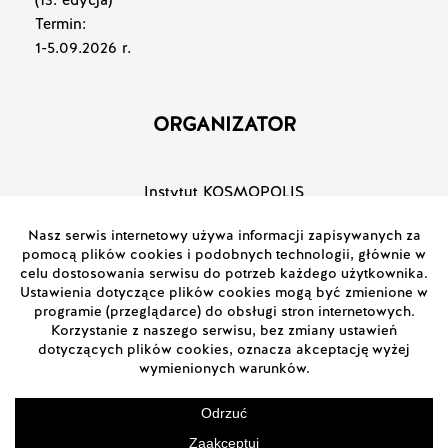
(13. edycja)
Termin:
1-5.09.2026 r.
ORGANIZATOR
Instytut KOSMOPOLIS
Fundacja Nauki, Kultury i Edukacji
KONTAKT
Kontakt ogólny:
+48 89 722 92 22
+48 22 392 03 22
films@wamafestival.pl