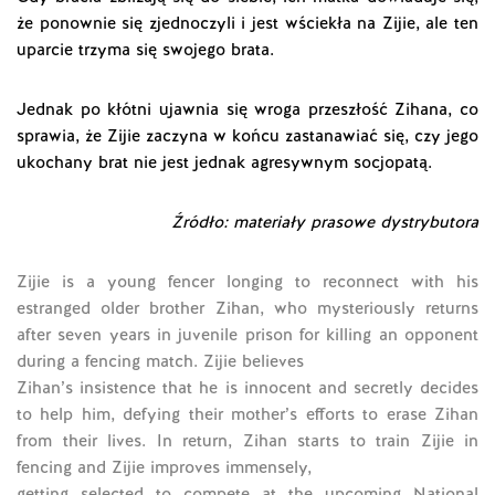
że ponownie się zjednoczyli i jest wściekła na Zijie, ale ten
uparcie trzyma się swojego brata.
Jednak po kłótni ujawnia się wroga przeszłość Zihana, co
sprawia, że Zijie zaczyna w końcu zastanawiać się, czy jego
ukochany brat nie jest jednak agresywnym socjopatą.
Źródło: materiały prasowe dystrybutora
Zijie is a young fencer longing to reconnect with his
estranged older brother Zihan, who mysteriously returns
after seven years in juvenile prison for killing an opponent
during a fencing match. Zijie believes
Zihan’s insistence that he is innocent and secretly decides
to help him, defying their mother’s efforts to erase Zihan
from their lives. In return, Zihan starts to train Zijie in
fencing and Zijie improves immensely,
getting selected to compete at the upcoming National