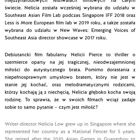
międzynarodowych festiwalach filmowych na całym
świecie. Nelicia została wcześniej wybrana do udziału w
Southeast Asian Film Lab podczas Singapore IFF 2018 oraz
Less is More European film lab w 2019 roku, a także została
wybrana do udziału w New Waves: Emerging Voices of
Southeast Asia director showcase w 2017 roku.
Debiutancki film fabularny Nelicii Pierce to thriller o
szermierce oparty na jej tragicznej, nieodwzajemnionej
miłości do autystycznego brata. Pomimo dorastania z
niepełnosprawnym umysłowo bratem, który nie jest w
stanie jej kochać, oraz melodramatycznymi rodzicami,
którzy kochają ją z niechęcią, Nelicia głęboko kocha swoją
rodzinę. To sprawia, że w swoich filmach wciąż zadaje
sobie to samo pytanie – czym jest miłość?
Writer-director Nelicia Low grew up in Singapore where she
represented her country as a National Fencer for 5 years.
She retired after the 2010 Asian Games in Guangzhou to