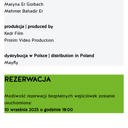
Maryna Er Gorbach
Mehmet Bahadir Er
produkcja | produced by
Kedr Film
Protim Video Production
dystrybucja w Polsce | distribution in Poland
Mayfly
REZERWACJA
Możliwość rezerwacji bezpłatnych wejściówek zostanie
uruchomiona:
10 września 2025 o godzinie 18:00